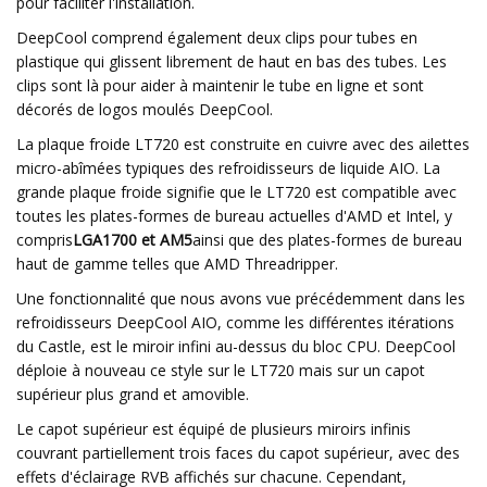
pour faciliter l'installation.
DeepCool comprend également deux clips pour tubes en
plastique qui glissent librement de haut en bas des tubes. Les
clips sont là pour aider à maintenir le tube en ligne et sont
décorés de logos moulés DeepCool.
La plaque froide LT720 est construite en cuivre avec des ailettes
micro-abîmées typiques des refroidisseurs de liquide AIO. La
grande plaque froide signifie que le LT720 est compatible avec
toutes les plates-formes de bureau actuelles d'AMD et Intel, y
compris
LGA1700 et AM5
ainsi que des plates-formes de bureau
haut de gamme telles que AMD Threadripper.
Une fonctionnalité que nous avons vue précédemment dans les
refroidisseurs DeepCool AIO, comme les différentes itérations
du Castle, est le miroir infini au-dessus du bloc CPU. DeepCool
déploie à nouveau ce style sur le LT720 mais sur un capot
supérieur plus grand et amovible.
Le capot supérieur est équipé de plusieurs miroirs infinis
couvrant partiellement trois faces du capot supérieur, avec des
effets d'éclairage RVB affichés sur chacune. Cependant,